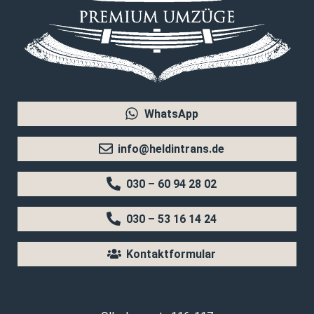
WhatsApp
info@heldintrans.de
030 – 60 94 28 02
030 – 53 16 14 24
Kontaktformular