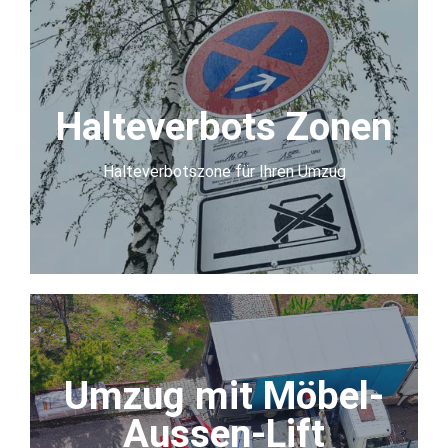
Halteverbots
Zonen
Halteverbots Zonen
Wir beantragen das Halteverbot
Halteverbotszone für Ihren Umzug
mehr Infos
Umzug mit
Möbel- Aussen-
Umzug mit Möbel-
Lift
Aussen-Lift