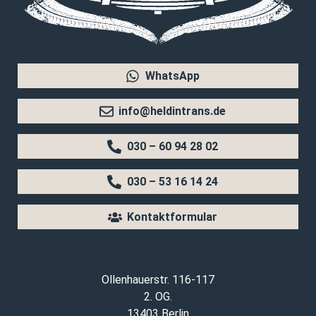
WhatsApp
info@heldintrans.de
030 – 60 94 28 02
030 – 53 16 14 24
Kontaktformular
Ollenhauerstr. 116-117
2. OG.
13403 Berlin