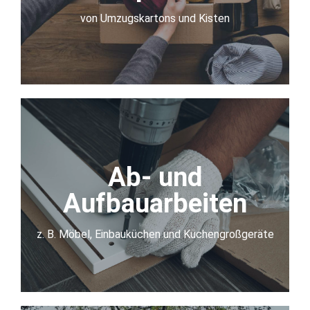
von Umzugskartons und Kisten
mehr Infos
Auf- und
Abbauarbeiten
Ab- und
Aufbauarbeiten
von Möbeln, Küchen und Elektrogeräten
z. B. Möbel, Einbauküchen und Küchengroßgeräte
mehr Infos