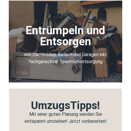
Entrümpeln und
Entrümpeln und
Entsorgen
Entsorgen
Sperrmüllentsorgung
von Dachböden, Kellern und Garagen inkl.
fachgerechter Sperrmüllentsorgung
mehr Infos
UmzugsTipps!
Mit einer guten Planung werden Sie
entspannt umziehen! Jetzt vorbereiten!